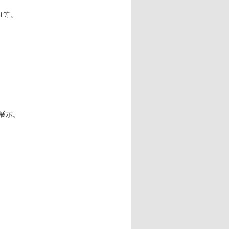
.1等。
展示。