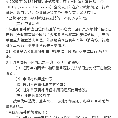
至2025年12月31日期间正式实施，在全国团体标准信息平台
（http://www.ttbz.org.cn）全文公开并在产业政策制定、行政
管理、政府采购、公共管理等工作中得到实际采信应用。
2.已获得
北京
市级财政经费支持的，不再予以补助。
（二）申请资格
1.标准项目补助应由位列标准前言排名第一且在京的编制单位提出
申请（无论前言是否区分主要编制单位和其他参编单位），申请
单位应为独立法人单位。外商投资企业具有同等申请资格。行政
机关与公益一类事业单位无申请资格。
2.补助资金的分配和使用由申报单位与其他起草单位自行协商确
定。
3.申请单位有下列情况之一的，取消申请资格：
（1）近两年内因标准和质量问题被执法部门查处或正在接受
调查；
（2）申请材料弄虚作假；
（3）被列入严重违法失信名单；
（4）往年曾获得补助但未履行经费使用协议。
（三）补助数量和额度
按照优中选优、重点突出、示范引领原则，标准项目补助数
量约65项。
1.各级标准补助额度如下：
（1）国际标准分三档给予补助资金：100万元、50万元和30