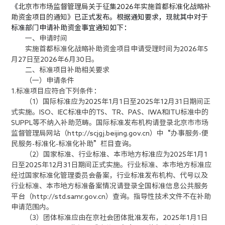
《
北京市市场监督管理局关于征集2026年实施首都标准化战略补
助资金项目的通知
》
已正式发布
。根据
通知
要求，现就
其中对于
标准部门申请补助资金事宜
通知如下：
一、申请时间
实施首都标准化战略补助资金项目申请受理时间为2026年5
月27日至2026年6月30日。
二、标准项目补助相关要求
（一）申请条件
1.标准项目应符合下列条件：
（1）国际标准应为2025年1月1日至2025年12月31日期间正
式实施。ISO、IEC标准中的TS、TR、PAS、IWA和ITU标准中的
SUPPL等不纳入补助范畴。国际标准发布机构请登录北京市市场
监督管理局网站（http://scjgj.beijing.gov.cn）中“办事服务-便
民服务-标准化-标准化补助”栏目查询。
（2）国家标准、行业标准、本市地方标准应为2025年1月1
日至2025年12月31日期间正式实施。行业标准、本市地方标准应
经过国家标准化管理委员会备案，行业标准发布机构、代号以及
行业标准、本市地方标准备案情况请登录全国标准信息公共服务
平台（http://std.samr.gov.cn）查询。指导性技术文件不在补助
申请范围内。
（3）团体标准应由在京社会团体批准发布，2025年1月1日