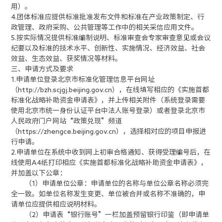
用）。
4.团体标准应提供标准批准发布文件和标准在产业政策制定、行
政管理、政府采购、公共管理等工作中的相关采信应用文件。
5.按实际情况提供标准编制说明、标准审查会专家审查意见或会议
纪要以及标准的技术水平、创新性、实施情况、经济效益、社会
效益、生态效益、获奖情况等材料。
三
、申请方式及要求
1.申请单位登录北京市标准化管理信息平台
网址
（http://bzh.scjgj.beijing.gov.cn），在线填写相应的《实施首都
标准化战略补助资金申请表》，并上传相关附件（系统登录需要
使用北京市统一身份认证平台中法人账号登录）或者登录北京市
人民政府门户网站“政策兑现”频道
（https://zhengce.beijing.gov.cn），选择相对应的项目申报进
行申请。
2.申请单位在系统中收到网上初审合格通知、获得受理编号后，在
线使用A4纸打印相应《实施首都标准化战略补助资金申请表》，
并加盖以下公章：
（1）申请单位公章：申请单位的名称与单位公章名称必须完
全一致。如单位名称发生变更、单位被合并或名称不准确的，申
请单位应提供相应说明材料。
（2）申请表“银行账号”一栏加盖预留银行印鉴（即申请单