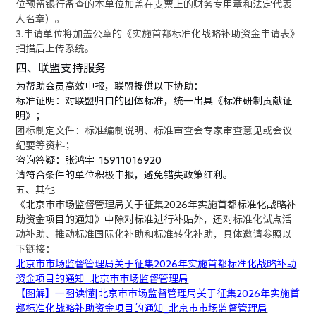
位预留银行备查的本单位加盖在支票上的财务专用章和法定代表
人名章）。
3.申请单位将加盖公章的《实施首都标准化战略补助资金申请表》
扫描后上传系统。
四
、
联盟
支持服务
为帮助会员高效申报，
联盟
提供以下协助：
标准证明
：对
联盟
归口的团体标准，统一出具《标准研制贡献证
明》；
团标制定文件
：
标准编制说明、标准审查会专家审查意见或会议
纪要
等资料；
咨询答疑
：
张鸿宇 15911016920
请符合条件的单位积极申报，避免错失政策红利。
五、其他
《
北京市市场监督管理局关于征集2026年实施首都标准化战略补
助资金项目的通知
》
中除对标准进行补贴外，还对
标准化试点活
动补助、推动标准国际化补助和标准转化补助
，
具体邀请参照以
下链接：
北京市市场监督管理局关于征集2026年实施首都标准化战略补助
资金项目的通知_北京市市场监督管理局
【图解】一图读懂|北京市市场监督管理局关于征集2026年实施首
都标准化战略补助资金项目的通知_北京市市场监督管理局