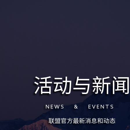
活动与新
N E W S & E V E N T S
联盟官方最新消息和动态