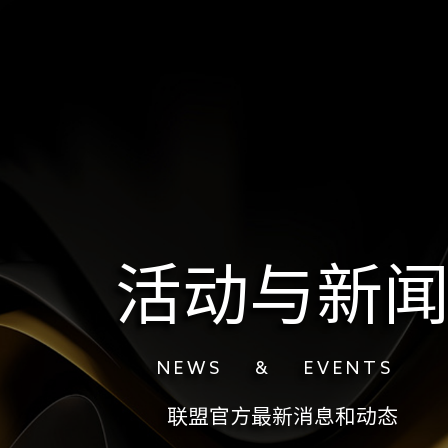
活动与新
N E W S & E V E N T S
联盟官方最新消息和动态