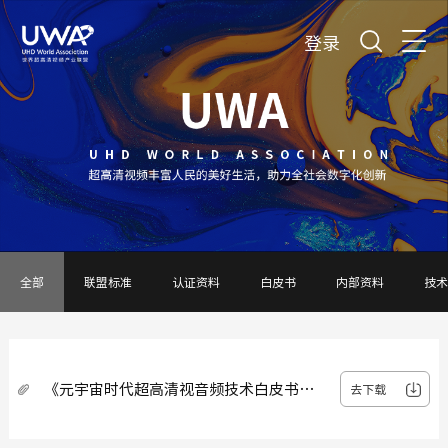
登录
全部
联盟标准
认证资料
白皮书
内部资料
技术
《元宇宙时代超高清视音频技术白皮书》
去下载
（V1.0）