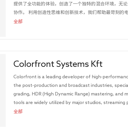
提供了全功能的体验，创造了一个独特的混合环境，无论
协作。 利用创造性思维和创新技术，我们帮助最苛刻的
将我们的激情和知识提炼成一套OTAKE工具，创建了一
全部
型和规模的内容制作提供服务。
Colorfront Systems Kft
Colorfront is a leading developer of high-performan
the post-production and broadcast industries, specializing in advanced color
grading, HDR (High Dynamic Range) mastering, and media processing. Their
tools are widely utilized by major studios, streaming platforms, and content
creators to manage the complex demands of modern content productio
全部
including film, television, and digital streaming.