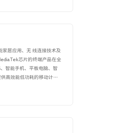
专业领域顶尖奖项。TCL 实
套的、手机1.2 亿台的生产能
肥7 大国内生产基地及波兰、
CL 实业致力于为用户提供极
，在80 多个国家和地区设有
用户9.6 亿家。2018年实
智能家居应用、无 线连接技术及
，TCL 实业基于AI 及IoT
diaTek芯片的终端产品在全
居发展方向，充分利用全品类
5G、智能手机、平板电脑、智
司打造成为智能科技公司。
提供高效能低功耗的移动计算
ediaTek致力让科技产品更
连接，每个人都有潜力利用科