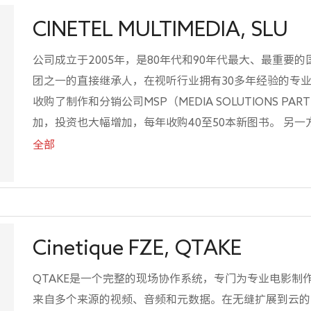
innovators in the 4K ecosystem. It played a major ro
CINETEL MULTIMEDIA, SLU
experiments in close co-ordination with BBC, Eutelsa
the process contributing its findings to the standar
公司成立于2005年，是80年代和90年代最大、最重要
HDR.Travelxp is also a member of the Ultra HD forum 
团之一的直接继承人，在视听行业拥有30多年经验的专业人
收购了制作和分销公司MSP（MEDIA SOLUTIONS PA
加，投资也大幅增加，每年收购40至50本新图书。 另
门，今年我们在那里放映了第二部故事片。 Cinetel Mul
全部
际、国家和地区电视网络、有线频道、西班牙和国外众多V
球大型分销商等…
Cinetique FZE, QTAKE
QTAKE是一个完整的现场协作系统，专门为专业电影制
来自多个来源的视频、音频和元数据。在无缝扩展到云的同