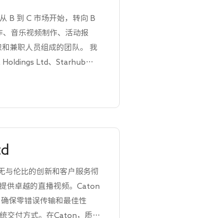
日。我们从 B 到 C 市场开始，转向 B
制作、音乐视频制作、活动报
职和兼职人员组成的团队。 我
ings Ltd、Starhub、
td
，凭借无与伦比的创新和客户服务彻
供卓越的直播视频。Caton
术，确保零错误传输和最佳性
交付方式。在Caton，质