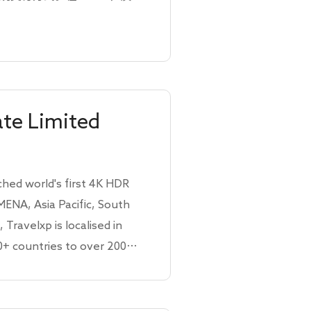
体验。 Caton
事超低延迟、高可靠性的UHD内
Stream使广播公司、媒体公司
卓越的质量、效率和成本效
市场上不间断、无差错地分发
ate Limited
ched world's first 4K HDR
ENA, Asia Pacific, South
Travelxp is localised in
10+ countries to over 200+
T Channels and a SVOD
d's first HDR linear
en the pioneer and the