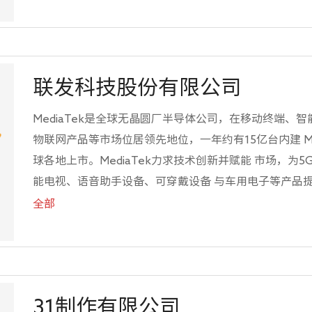
领先，强化工业设计和用户体验，产品多次荣获红点、IF等
业现拥有彩电3000 万台，空调1500 万台、冰洗430 万
力，拥有国内惠州、成都、内蒙、中山、武汉、九江、合
越南、墨西哥、巴基斯坦和印度等5 大海外生产基地。 T
联发科技股份有限公司
致体验的产品与服务，截止2018年底，全球5 万余名员工
销售机构，业务遍及全球160 多个国家和地区，全球累计服务
MediaTek是全球无晶圆厂半导体公司，在移动终端、
现整体营业收入778 亿元。 根据公司已制定的"双+"发展战略
物联网产品等市场位居领先地位，一年约有15亿台内建 Me
技术的发展趋势，进一步制定了全品类整合发展的智能家
球各地上市。MediaTek力求技术创新并赋能 市场，为
优势，为用户提供智慧健康生活的产品与服务，努力将公
能电视、语音助手设备、可穿戴设备 与车用电子等产品
技术、先进的通信技术、汽车 解决方案以及多媒体功能。M
全部
普及，因为我们相信 科技能够改善人类的生活、与世界
技创造无限可能(Everyday Genius)。
31制作有限公司