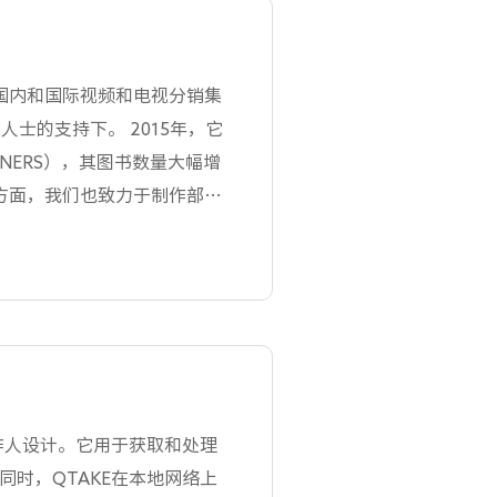
lein conducting various
t, SES, and othersduring
ds were set for UHD and
的国内和国际视频和电视分销集
since its inception.
士的支持下。 2015年，它
RTNERS），其图书数量大幅增
一方面，我们也致力于制作部
timedia的客户包括重要的国
OD平台、OTT提供商、全
作人设计。它用于获取和处理
时，QTAKE在本地网络上