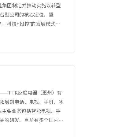
康佳集团制定并推动实施以转型
台型公司的核心定位，坚
户、科技+投控"的发展模式，
务群和投资金融业务群四大业
推出首款 4K 电视，目前4K
%，4K产品款数占79.6%。
强化研发投入，自主研发出 8K
唯一通过单线传输 8K060Hz
产进入普通家庭的关键技术问
现投入大量研发力量进行研发，
之一——TTK家庭电器（惠州）有
拓展到电话、电视、手机、冰
实业主要业务包括智能电视、手
品的研发。目前有多个国内外
开发团队，自主研发能力行业