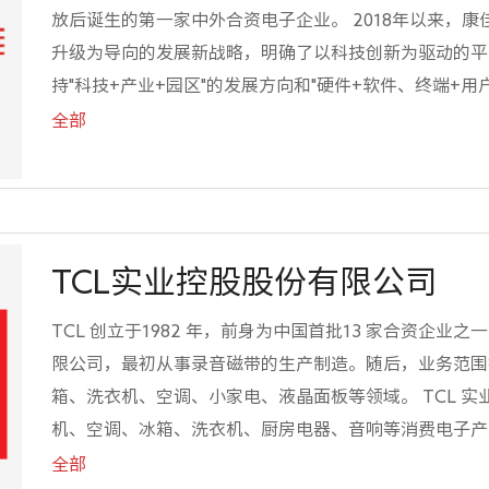
放后诞生的第一家中外合资电子企业。 2018年以来，
升级为导向的发展新战略，明确了以科技创新为驱动的平
持"科技+产业+园区"的发展方向和"硬件+软件、终端+用
着力构建产业产品业务群、科技园区业务群、平台服务业
全部
务组群。 康佳集团在超高清方面的技术积累深厚。2012年
电视已占半壁江山。2019年度康佳品牌的4K销量占比55.3
在8K 方面，2016年推出首款65时 8K 电视，2017年
FPGA 芯片，并形成整机参展 2018年 CES，是当时全球
TCL实业控股股份有限公司
信号的产品，康佳通过自主研发，最先解决了8K产品量
题。超高清 8K 已成为康佳集团技术规范布局的重点，
TCL 创立于1982 年，前身为中国首批13 家合资企业
2020年逐步实现产业化。
限公司，最初从事录音磁带的生产制造。随后，业务范围
箱、洗衣机、空调、小家电、液晶面板等领域。 TCL 
机、空调、冰箱、洗衣机、厨房电器、音响等消费电子产
授权的认证检测资质及实验室以及国内最大智能电视设计
全部