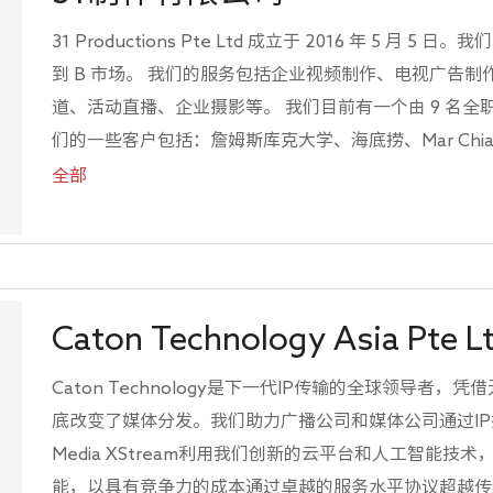
31 Productions Pte Ltd 成立于 2016 年 5 月 5 
到 B 市场。 我们的服务包括企业视频制作、电视广告
道、活动直播、企业摄影等。 我们目前有一个由 9 名全
们的一些客户包括：詹姆斯库克大学、海底捞、Mar Chia Hold
MediaCorp 等。
全部
Caton Technology Asia Pte L
Caton Technology是下一代IP传输的全球领导者
底改变了媒体分发。我们助力广播公司和媒体公司通过IP提
Media XStream利用我们创新的云平台和人工智能技
能，以具有竞争力的成本通过卓越的服务水平协议超越传统