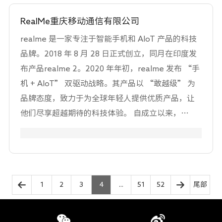
十年的专业知识，Portrait Displays通过引入更具活
RealMe重庆移动通信有限公司
力和沉浸式的未来，处于数字景观革命的前沿。 ●
realme 是一家专注于智能手机和 AIoT 产品的科技
色彩科学 ●颜色验证 ●颜色校准 ●色彩管理 ●颜
品牌。2018 年 8 月 28 日正式创立，同月在印度发
色和显示控制 ●软件开发和许可 ●硬件开发和销售
布产品realme 2。2020 年年初，realme 发布 “手
●软件即服务 SMPTE、VESA、前UHDA成员
机 + AIoT” 双驱动战略。其产品以 “敢越级” 为
品牌态度，致力于为全球年轻人提供优质产品，让
他们尽享超越期待的科技体验。 自成立以来，
realme 发展势头迅猛，迅速在全球市场崭露头角。
仅用三年时间，便成为全球第六大手机品牌，在超
60 个国家和地区开展业务，在 21 个国家跻身前
五。在印度，2021 年 10 月首次成为独立智能手机
1
2
3
4
...
51
52
尾部
品牌第一名；在欧洲，连续多个季度保持快速增
长，稳居智能手机品牌前五。截至目前，realme 全
球用户超 3 亿，社交媒体粉丝超 3.1 亿 。 realme