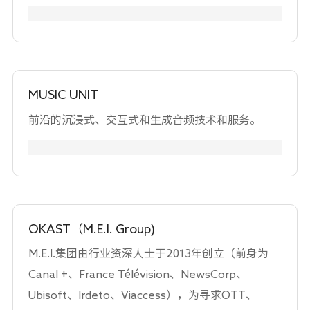
片的制作等活动。
们的技术和商业合作伙伴关系。我们相信我们的专
业知识可以为正在进行的工作组带来真正的资产，
我们期待与联盟成员合作。申请人在 UHD 行业的主
要领域：HDR 编辑/后期制作工具和工作流程自动化
MUSIC UNIT
前沿的沉浸式、交互式和生成音频技术和服务。
OKAST（M.E.I. Group)
M.E.I.集团由行业资深人士于2013年创立（前身为
Canal +、France Télévision、NewsCorp、
Ubisoft、Irdeto、Viaccess），为寻求OTT、