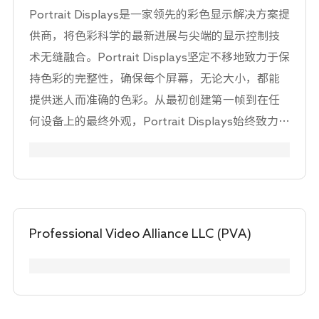
Portrait Displays是一家领先的彩色显示解决方案提
供商，将色彩科学的最新进展与尖端的显示控制技
术无缝融合。Portrait Displays坚定不移地致力于保
持色彩的完整性，确保每个屏幕，无论大小，都能
提供迷人而准确的色彩。从最初创建第一帧到在任
何设备上的最终外观，Portrait Displays始终致力于
在整个视觉体验中保持最高的色彩质量标准。 我们
的Calman®色彩校准软件是备受尊敬的好莱坞色彩
专业人士使用的最受欢迎的校准解决方案。
Calman®解决方案满足提供卓越观看体验的要求。
Portrait Display的软件可确保您的显示器提供最佳
Professional Video Alliance LLC (PVA)
的观看体验。 Portrait Displays总部位于美国加利
福尼亚州普莱森顿，在美国华盛顿州林伍德和台湾
台北设有办事处，已在欧洲、中国、日本和韩国建
立了全球业务。凭借在色彩科学和显示技术方面数