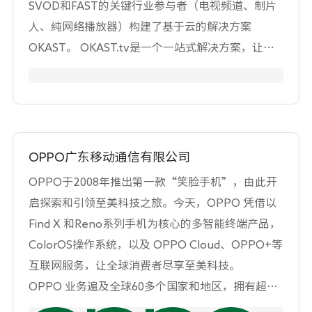
SVOD和FAST的关键行业参与者（电视频道、制片
人、纯网络播放器）构建了基于云的解决方案
OKAST。 OKAST.tv是一个一站式解决方案，让您
能够轻松部署流媒体和直播音频/视频平台，并实现
内容库的商业化。它涵盖了从流媒体架构、平台和
设计，到电视和移动应用程序的全方位服务，同时
还提供支付系统、广告以及包括内容管理、用户客
户关系管理（CRM）和分析在内的管理软件的全面
OPPO广东移动通信有限公司
管理。 OKAST通过其客户在全球范围内发布超过
OPPO于2008年推出第一款“笑脸手机”，由此开
600个平台和FAST频道。其客户包括摩纳哥电视
启探索和引领至美科技之旅。今天，OPPO 凭借以
台、法国国家广播电台（INA）、Mediawan、
Find X 和Reno系列手机为核心的多智能终端产品，
Endemol、THEMA（Canal+集团）、SECOM集
ColorOS操作系统，以及 OPPO Cloud、OPPO+等
团、Netradio Vision、Luxe TV、Qwest TV、
互联网服务，让全球消费者尽享至美科技。
Good!Movies、Kinostar、Allindi、IDance
OPPO 业务遍及全球60多个国家和地区，拥有超过
Music、MAIF、埃森哲、SIC、费加罗报、法国国际
4万名OPPO员工共同致力于为人们创造美好生活。