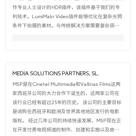
作专业人士设计的HDR插件，该插件基于我们的专
利技术。LumiMakr Video插件能够优化在复杂光照
条件下拍摄的素材。与传统解决方案需要复杂调整
不同，我们的插件在颜色分级之前就已介入，完全
自动化HDR处理，同时仍允许手动干预以实现精确
控制。LumiMakr Video的主要目标是恢复过于暗淡
或过度曝光区域中的隐藏细节，从而显著改善图像
质量。通过增加动态范围，该解决方案以先进的
MEDIA SOLUTIONS PARTNERS, SL.
HDR功能可视化增强视频细节，这些功能直接集成
MSP是在Cinetel Multimedia和Vallinas Films这两
在如DaVinci Resolve等主流编辑平台中。 我们相
家西班牙公司的大力合作下诞生的，这两家公司在
信，UWA 内部的合作对于以连贯和开放的方式推进
该行业已经有超过25年的历史。 该公司的主要目标
HDR 和超宽标准至关重要。加入联盟还将使我们能
是收购在西班牙和欧洲及世界其他地区发行的电影
够根据市场需求调整我们的技术，同时积极参与集
版权。 经过几年公司的持续快速发展，MSP现在正
体讨论。在这个动态中，我们的目标是提高我们解
在开发付费电视频道的制作、创建和实施以及故事
决方案的国际知名度，并依赖 UWA 生态系统加强我